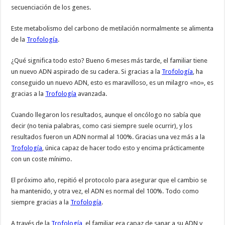
secuenciación de los genes.
Este metabolismo del carbono de metilación normalmente se alimenta
de la
Trofología
.
¿Qué significa todo esto? Bueno 6 meses más tarde, el familiar tiene
un nuevo ADN aspirado de su cadera. Si gracias a la
Trofología
, ha
conseguido un nuevo ADN, esto es maravilloso, es un milagro «no», es
gracias a la
Trofología
avanzada.
Cuando llegaron los resultados, aunque el oncólogo no sabía que
decir (no tenia palabras, como casi siempre suele ocurrir), y los
resultados fueron un ADN normal al 100%. Gracias una vez más a la
Trofología
, única capaz de hacer todo esto y encima prácticamente
con un coste mínimo.
El próximo año, repitió el protocolo para asegurar que el cambio se
ha mantenido, y otra vez, el ADN es normal del 100%. Todo como
siempre gracias a la
Trofología
.
A través de la
Trofología
, el familiar era capaz de sanar a su ADN y