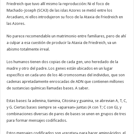
Friedreich que tuvo allí mismo la reproducción: Ni el foco de
Machado-Joseph (SCA3) de las islas Azores se metió entre los
Arcadians, ni ellos introdujeron su foco de la Ataxia de Friedreich en
las Azores.
No parece recomendable un matrimonio entre familiares, pero de ahí
a culpar a esa cuestión de producir la Ataxia de Friedreich, va un
abismo totalmente irreal.
Los humanos tienen dos copias de cada gen, uno heredado de la
madre y otro del padre. Los genes están ubicados en un lugar
específico en cada uno de los 46 cromosomas del individuo, que son
cadenas apretadamente enroscadas de ADN que contienen millones
de sustancias químicas llamadas bases. A saber.
Estas bases: la adenina, tiamina, Citosina y guanina, se abrevian A, T, C,
y G. Ciertas bases siempre se «aparean» juntas (A con T; C con G), y
combinaciones diversas de pares de bases se unen en grupos de tres
para formar mensajes codificados.
Estos mensajes codificados son «recetas» para hacer aminoácidos, el