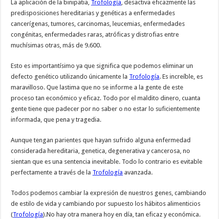
La aplicación de la binipatia,
Trofología
, desactiva eficazmente las
predisposiciones hereditarias y genéticas a enfermedades
cancerígenas, tumores, carcinomas, leucemias, enfermedades
congénitas, enfermedades raras, atróficas y distrofias entre
muchísimas otras, más de 9.600.
Esto es importantísimo ya que significa que podemos eliminar un
defecto genético utilizando únicamente la
Trofología
. Es increíble, es
maravilloso. Que lastima que no se informe a la gente de este
proceso tan económico y eficaz. Todo por el maldito dinero, cuanta
gente tiene que padecer por no saber o no estar lo suficientemente
informada, que pena y tragedia.
Aunque tengan parientes que hayan sufrido alguna enfermedad
considerada hereditaria, genetica, degenerativa y cancerosa, no
sientan que es una sentencia inevitable. Todo lo contrario es evitable
perfectamente a través de la
Trofología
avanzada.
Todos podemos cambiar la expresión de nuestros genes, cambiando
de estilo de vida y cambiando por supuesto los hábitos alimenticios
(
Trofología
).No hay otra manera hoy en día, tan eficaz y económica.