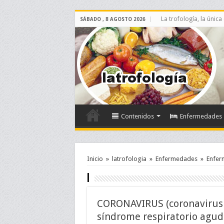
La trofología, la única
SÁBADO , 8 AGOSTO 2026
Contenidos
Enfermedades
Inicio
»
latrofologia
»
Enfermedades
»
Enfer
I
CORONAVIRUS (coronavirus 
síndrome respiratorio agud