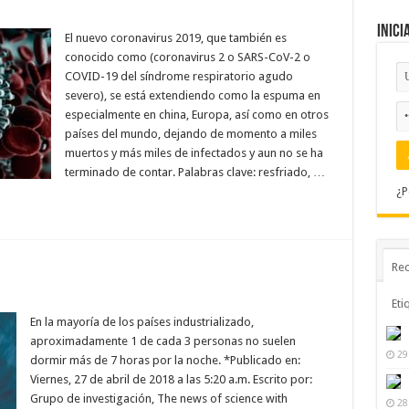
Inici
El nuevo coronavirus 2019, que también es
conocido como (coronavirus 2 o SARS-CoV-2 o
COVID-19 del síndrome respiratorio agudo
severo), se está extendiendo como la espuma en
especialmente en china, Europa, así como en otros
países del mundo, dejando de momento a miles
muertos y más miles de infectados y aun no se ha
terminado de contar. Palabras clave: resfriado, …
¿P
Rec
Eti
En la mayoría de los países industrializado,
aproximadamente 1 de cada 3 personas no suelen
29
dormir más de 7 horas por la noche. *Publicado en:
Viernes, 27 de abril de 2018 a las 5:20 a.m. Escrito por:
Grupo de investigación, The news of science with
28