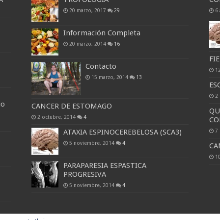
20 marzo, 2017
29
6 
Información Completa
20 marzo, 2014
16
FI
Contacto
1
15 marzo, 2014
13
ES
2
io
CANCER DE ESTOMAGO
QU
2 octubre, 2014
4
CO
7
ATAXIA ESPINOCEREBELOSA (SCA3)
5 noviembre, 2014
4
CA
10
PARAPARESIA ESPASTICA
PROGRESIVA
5 noviembre, 2014
4