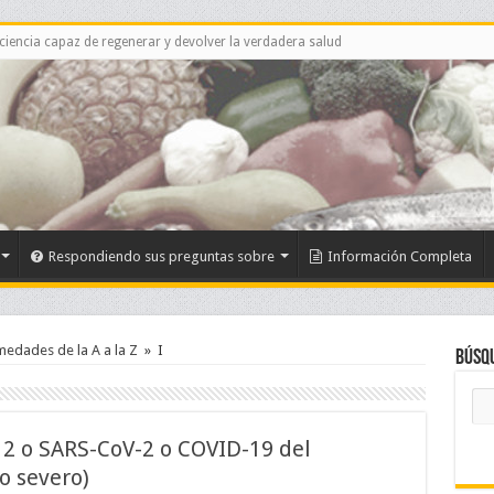
 ciencia capaz de regenerar y devolver la verdadera salud
Respondiendo sus preguntas sobre
Información Completa
medades de la A a la Z
»
I
Búsq
2 o SARS-CoV-2 o COVID-19 del
o severo)