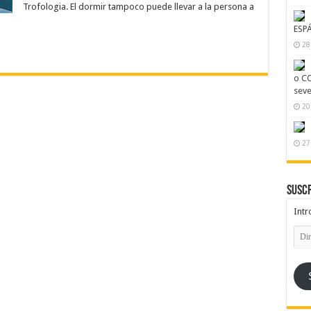
Trofologia. El dormir tampoco puede llevar a la persona a
ESP
28
o CO
seve
20
27
Suscr
Intr
Dire
de
emai