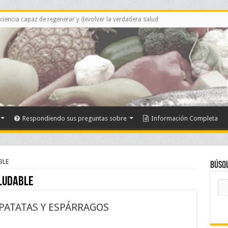
 ciencia capaz de regenerar y devolver la verdadera salud
Respondiendo sus preguntas sobre
Información Completa
BLE
Búsq
LUDABLE
 PATATAS Y ESPÁRRAGOS