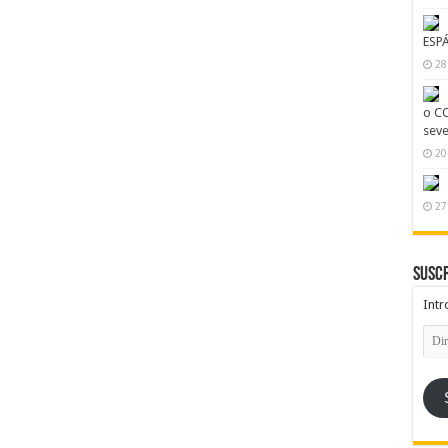
ESP
28
o CO
seve
20
27
Suscr
Intr
Dire
de
emai