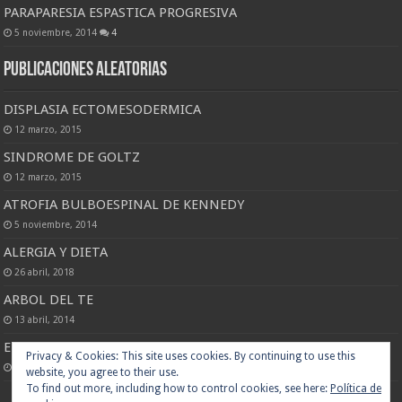
PARAPARESIA ESPASTICA PROGRESIVA
5 noviembre, 2014
4
Publicaciones Aleatorias
DISPLASIA ECTOMESODERMICA
12 marzo, 2015
SINDROME DE GOLTZ
12 marzo, 2015
ATROFIA BULBOESPINAL DE KENNEDY
5 noviembre, 2014
ALERGIA Y DIETA
26 abril, 2018
ARBOL DEL TE
13 abril, 2014
EL POLLO SALEROSO
Privacy & Cookies: This site uses cookies. By continuing to use this
3 octubre, 2014
website, you agree to their use.
To find out more, including how to control cookies, see here:
Política de