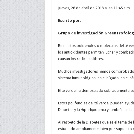
Jueves, 26 de abril de 2018 a las 11:45 a.m.
Escrito por:
Grupo de investigación
GreenTrofologi
Bien estos polifenoles o moléculas del té ve
los antioxidantes permiten luchar y combati
causan los radicales libres.
Muchos investigadores hemos comprobado s
sistema inmunológico, en el hígado, en el cá
El té verde ha demostrado sobradamente su a
Estos polifenoles del té verde, pueden ayu
Diabetes y la Hiperlipidemia y también en la
Al respeto de la Diabetes que es el tema de h
estudiado ampliamente, bien por supuesto c