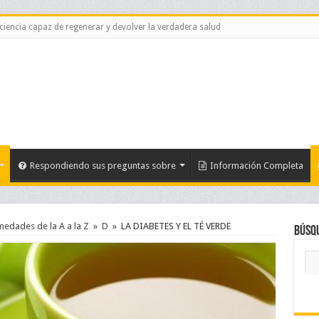
 ciencia capaz de regenerar y devolver la verdadera salud
Respondiendo sus preguntas sobre
Información Completa
medades de la A a la Z
»
D
»
LA DIABETES Y EL TÉ VERDE
Búsq