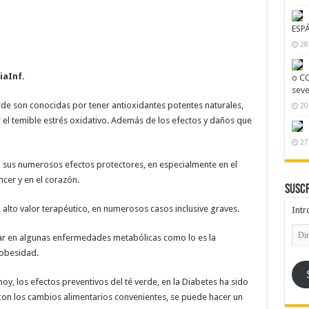
ESP
28
aInf.
o CO
seve
rde son conocidas por tener antioxidantes potentes naturales,
20
r el temible estrés oxidativo. Además de los efectos y daños que
27
us numerosos efectos protectores, en especialmente en el
ncer y en el corazón.
Suscr
lto valor terapéutico, en numerosos casos inclusive graves.
Intr
Dire
dar en algunas enfermedades metabólicas como lo es la
de
emai
 obesidad.
oy, los efectos preventivos del té verde, en la Diabetes ha sido
on los cambios alimentarios convenientes, se puede hacer un