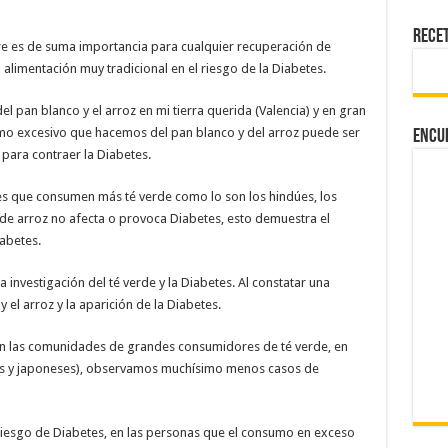
Rece
e es de suma importancia para cualquier recuperación de
alimentación muy tradicional en el riesgo de la Diabetes.
l pan blanco y el arroz en mi tierra querida (Valencia) y en gran
umo excesivo que hacemos del pan blanco y del arroz puede ser
Encu
 para contraer la Diabetes.
que consumen más té verde como lo son los hindúes, los
 de arroz no afecta o provoca Diabetes, esto demuestra el
iabetes.
 investigación del té verde y la Diabetes. Al constatar una
el arroz y la aparición de la Diabetes.
en las comunidades de grandes consumidores de té verde, en
nos y japoneses), observamos muchísimo menos casos de
iesgo de Diabetes, en las personas que el consumo en exceso