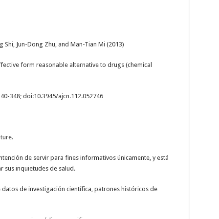
ing Shi, Jun-Dong Zhu, and Man-Tian Mi (2013)
ffective form reasonable alternative to drugs (chemical
2 340-348; doi:10.3945/ajcn.112.052746
ture.
ntención de servir para fines informativos únicamente, y está
r sus inquietudes de salud.
datos de investigación científica, patrones históricos de