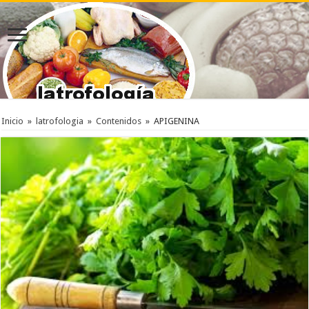
Inicio
»
latrofologia
»
Contenidos
»
APIGENINA