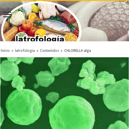
Inicio
»
latrofologia
»
Contenidos
»
CHLORELLA alga