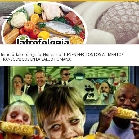
Inicio
»
latrofologia
»
Noticias
»
TIENEN EFECTOS LOS ALIMENTOS
TRANSGENICOS EN LA SALUD HUMANA