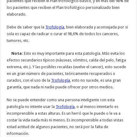
pacientes que reciben el Plan trofológico básico, y en más del 98% de
los pacientes que reciben el Plan trofológico personalizado bien
elaborado.
Debe de saber que la
Trofología
, bien elaborada y aconsejada por si
sola es capaz de radicar o curar el 98,6% de todos los canceres,
tumores, etc.
Nota:
Esto es muy importante para esta patología. Más evita los
efectos secundarios típicos (náuseas, vómitos, caída del pelo, fatiga
extrema, etc.). Y las posibles recaídas (vuelve el cancer), esto sucede
en un gran número de pacientes, teóricamente recuperados o
curados, con el uso de la
Trofología
, esto no sucede, es una gran
garantía, que nada ni nadie puede ofrecer por otros medios.
No se puede entender como una persona inteligente con esta
patología no intente usar la
Trofología
, o al menos intentarlo es
incomprensible a estas alturas. Es un herró que le puede o le va a
costar la vida nada más ni menos. Es incomprensible a todas vistas
estad actitud de algunos pacientes, no será por la falta de
información.