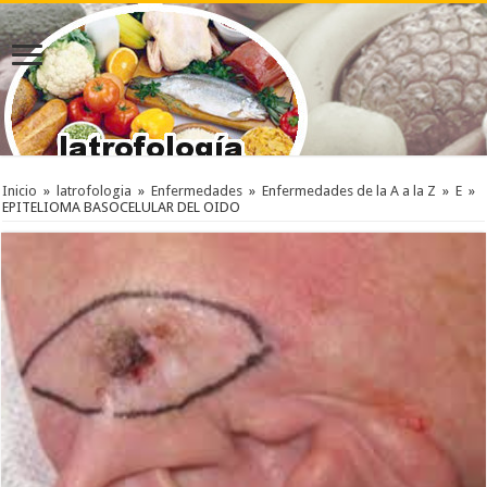
Inicio
»
latrofologia
»
Enfermedades
»
Enfermedades de la A a la Z
»
E
»
EPITELIOMA BASOCELULAR DEL OIDO