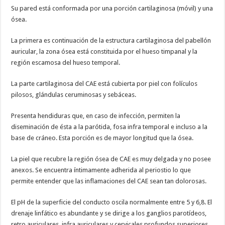
Su pared está conformada por una porción cartilaginosa (móvil) y una
ósea.
La primera es continuación de la estructura cartilaginosa del pabellón
auricular, la zona ósea está constituida por el hueso timpanal y la
región escamosa del hueso temporal.
La parte cartilaginosa del CAE está cubierta por piel con folículos
pilosos, glándulas ceruminosas y sebáceas.
Presenta hendiduras que, en caso de infección, permiten la
diseminación de ésta a la parótida, fosa infra temporal e incluso a la
base de cráneo. Esta porción es de mayor longitud que la ósea.
La piel que recubre la región ósea de CAE es muy delgada y no posee
anexos. Se encuentra íntimamente adherida al periostio lo que
permite entender que las inflamaciones del CAE sean tan dolorosas.
El pH de la superficie del conducto oscila normalmente entre 5 y 6,8. El
drenaje linfático es abundante y se dirige a los ganglios parotídeos,
retro auriculares, infra auriculares y cervicales profundos superiores.