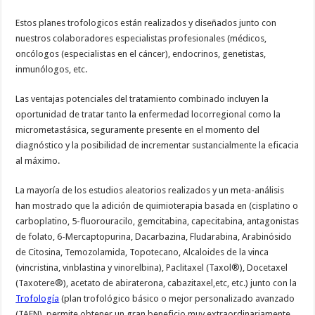
Estos planes trofologicos están realizados y diseñados junto con
nuestros colaboradores especialistas profesionales (médicos,
oncólogos (especialistas en el cáncer), endocrinos, genetistas,
inmunólogos, etc.
Las ventajas potenciales del tratamiento combinado incluyen la
oportunidad de tratar tanto la enfermedad locorregional como la
micrometastásica, seguramente presente en el momento del
diagnóstico y la posibilidad de incrementar sustancialmente la eficacia
al máximo.
La mayoría de los estudios aleatorios realizados y un meta-análisis
han mostrado que la adición de quimioterapia basada en (cisplatino o
carboplatino, 5-fluorouracilo, gemcitabina, capecitabina, antagonistas
de folato, 6-Mercaptopurina, Dacarbazina, Fludarabina, Arabinósido
de Citosina, Temozolamida, Topotecano, Alcaloides de la vinca
(vincristina, vinblastina y vinorelbina), Paclitaxel (Taxol®), Docetaxel
(Taxotere®), acetato de abiraterona, cabazitaxel,etc, etc.) junto con la
Trofología
(plan trofológico básico o mejor personalizado avanzado
(TAEN), permite obtener un gran beneficio muy extraordinariamente