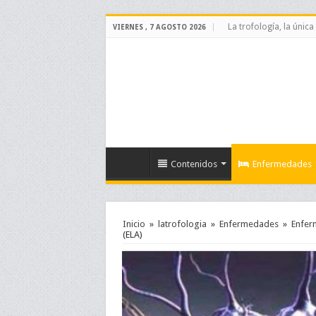
La trofología, la única
VIERNES , 7 AGOSTO 2026
Contenidos
Enfermedades
Inicio
»
latrofologia
»
Enfermedades
»
Enfer
(ELA)