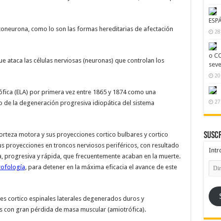
ESP
neurona, como lo son las formas hereditarias de afectación
28
o CO
 ataca las células nerviosas (neuronas) que controlan los
seve
20
rófica (ELA) por primera vez entre 1865 y 1874 como una
27
 de la degeneración progresiva idiopática del sistema
Suscr
orteza motora y sus proyecciones cortico bulbares y cortico
us proyecciones en troncos nerviosos periféricos, con resultado
Intr
a, progresiva y rápida, que frecuentemente acaban en la muerte.
Dire
rofología
, para detener en la máxima eficacia el avance de este
de
emai
ces cortico espinales laterales degenerados duros y
tes con gran pérdida de masa muscular (amiotrófica).