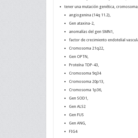
tener una mutación genética, cromosoma, 
angiogenina (14q 11.2),
Gen ataxina-2,
anomalías del gen SMN1,
factor de crecimiento endotelial vascul
Cromosoma 21q22,
Gen OPTN,
Proteína TDP-43,
Cromosoma 9q34
Cromosoma 20p13,
Cromosoma 1p36,
Gen SOD1,
Gen ALS2
Gen FUS
Gen ANG,
FIG4