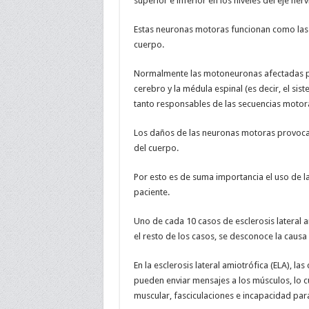
superior e inferior en los niveles del eje 
Estas neuronas motoras funcionan como las 
cuerpo.
Normalmente las motoneuronas afectadas po
cerebro y la médula espinal (es decir, el sis
tanto responsables de las secuencias motor
Los daños de las neuronas motoras provocan 
del cuerpo.
Por esto es de suma importancia el uso de l
paciente.
Uno de cada 10 casos de esclerosis lateral 
el resto de los casos, se desconoce la causa 
En la esclerosis lateral amiotrófica (ELA), l
pueden enviar mensajes a los músculos, lo cu
muscular, fasciculaciones e incapacidad para