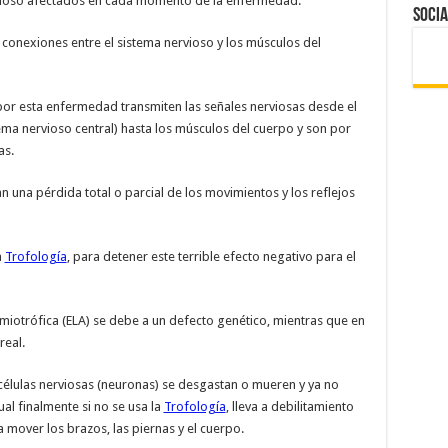
nervioso afectados en cada momento de la enfermedad.
Socia
conexiones entre el sistema nervioso y los músculos del
r esta enfermedad transmiten las señales nerviosas desde el
tema nervioso central) hasta los músculos del cuerpo y son por
as.
una pérdida total o parcial de los movimientos y los reflejos
a
Trofología
, para detener este terrible efecto negativo para el
amiotrófica (ELA) se debe a un defecto genético, mientras que en
real.
as células nerviosas (neuronas) se desgastan o mueren y ya no
al finalmente si no se usa la
Trofología
, lleva a debilitamiento
 mover los brazos, las piernas y el cuerpo.