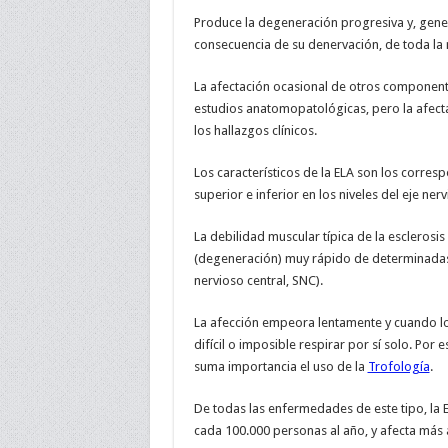
Produce la degeneración progresiva y, gene
consecuencia de su denervación, de toda la 
La afectación ocasional de otros componente
estudios anatomopatológicas, pero la afecta
los hallazgos clínicos.
Los característicos de la ELA son los corre
superior e inferior en los niveles del eje 
La debilidad muscular típica de la esclerosis
(degeneración) muy rápido de determinadas c
nervioso central, SNC).
La afección empeora lentamente y cuando los
difícil o imposible respirar por sí solo. Por
suma importancia el uso de la
Trofología
.
De todas las enfermedades de este tipo, la 
cada 100.000 personas al año, y afecta más 