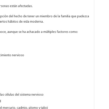
rsonas están afectadas.
epción del hecho de tener un miembro de la familia que padezca
iertos hábitos de vida moderna.
oce, aunque se ha achacado a múltiples factores como:
ecimiento nervioso
as células del sistema nervioso
d
l mercurio, cadmio, plomo y talio)