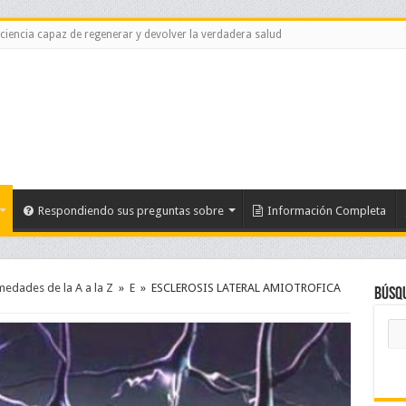
 ciencia capaz de regenerar y devolver la verdadera salud
Respondiendo sus preguntas sobre
Información Completa
medades de la A a la Z
»
E
»
ESCLEROSIS LATERAL AMIOTROFICA
Búsq