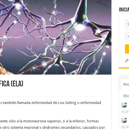
Inici
¿P
ICA (ELA)
Rec
Eti
 veces también llamada enfermedad de Lou Gehrig o enfermedad
29
lmente sólo a la motoneurona superior, o a la inferior, formas
28
 de otro sistema neuronal y síndromes secundarios, causados por