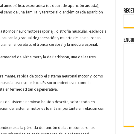
al amiotrófica: esporádica (es decir, de aparición aislada),
Rece
l seno de una familia) y territorial o endémica (de aparición
stornos neuromotores (por ej., distrofia muscular, esclerosis
e causan la gradual degeneración y muerte de las neuronas
Encu
ran en el cerebro, el tronco cerebral y la médula espinal.
nfermedad de Alzheimer y la de Parkinson, una de las tres
ralmente, rápida de todo el sistema neuronal motor y, como
musculatura esquelética. Es sorprendente ver como la
esta enfermedad tan degenerativa.
s del sistema nervioso ha sido descrita, sobre todo en
ción del sistema motor es lo más importante en relación con
spondientes a la pérdida de función de las motoneuronas