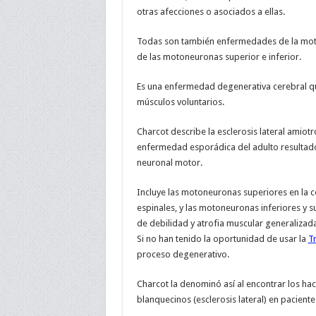
otras afecciones o asociados a ellas.
Todas son también enfermedades de la moto
de las motoneuronas superior e inferior.
Es una enfermedad degenerativa cerebral que
músculos voluntarios.
Charcot describe la esclerosis lateral amiot
enfermedad esporádica del adulto resultado
neuronal motor.
Incluye las motoneuronas superiores en la c
espinales, y las motoneuronas inferiores y s
de debilidad y atrofia muscular generalizad
Si no han tenido la oportunidad de usar la
T
proceso degenerativo.
Charcot la denominó así al encontrar los ha
blanquecinos (esclerosis lateral) en pacien