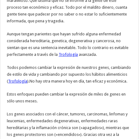
maravilloso. Que lastima que no se informe a la gente de este
proceso tan económico y eficaz. Todo por el maldito dinero, cuanta
gente tiene que padecer por no saber o no estar lo suficientemente
informada, que pena y tragedia.
Aunque tengan parientes que hayan sufrido alguna enfermedad
considerada hereditaria, genetica, degenerativa y cancerosa, no
sientan que es una sentencia inevitable. Todo lo contrario es evitable
perfectamente a través de la
Trofología
avanzada.
Todos podemos cambiar la expresión de nuestros genes, cambiando
de estilo de vida y cambiando por supuesto los hábitos alimenticios
(
Trofología
).No hay otra manera hoy en día, tan eficaz y económica.
Estos enfoques pueden cambiar la expresión de miles de genes en
sólo unos meses.
Los genes asociados con el cáncer, tumores, carcinomas, linfomas y
leucemias, enfermedades degenerativas, enfermedades raras
hereditarias y la inflamación crónica son («apagados»), mientras que
los genes protectores son («encendidos»). Gracias otra vez a la