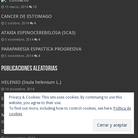
15 marzo, 2014
13
CANCER DE ESTOMAGO
2 octubre, 2014
4
ATAXIA ESPINOCEREBELOSA (SCA3)
5 noviembre, 2014
4
PARAPARESIA ESPASTICA PROGRESIVA
5 noviembre, 2014
4
Publicaciones Aleatorias
HELENIO (Inula helenium L.)
14 diciembre, 2014
ENFERMEDAD DE FAZIO-LONDE
5 noviembre, 2014
MSM (metil-sulfonil-metano)
12 octubre, 2014
DHA (ácido docosahexaenoico)
14 noviembre, 2014