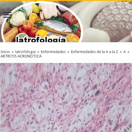
Inicio
»
latrofologia
»
Enfermedades
»
Enfermedades de la A a la Z
»
A
»
ARTRITIS ACRONOTICA