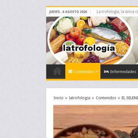
La trofología, la única 
JUEVES , 6 AGOSTO 2026
Contenidos
Enfermedades
Inicio
»
latrofologia
»
Contenidos
»
EL SELEN