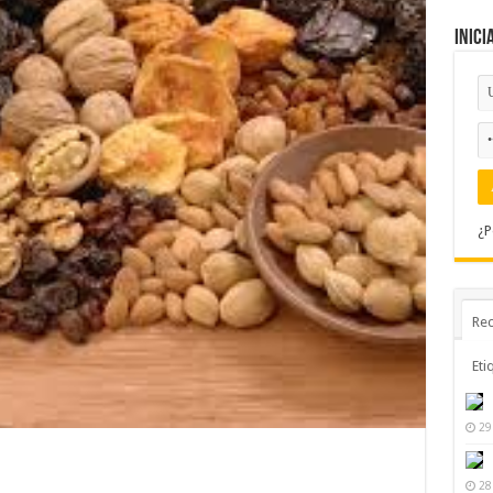
Inici
¿P
Rec
Eti
29
28