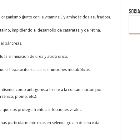
Socia
l organismo (junto con la vitamina E y aminoácidos azufrados).
stalino, impidiendo el desarrollo de cataratas, y de retina.
el páncreas.
 la eliminación de urea y ácido úrico.
que el hepatocito realice sus funciones metabólicas
tantísimo, como antagonista frente a la contaminación por
sénico, plomo, etc.).
o que nos protege frente a infecciones virales.
nas particularmente ricas en selenio, gozan de una vida