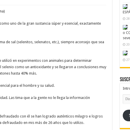
na)
ESP
28
como uno de la gran sustancia súper y esencial, exactamente
o CO
seve
ma de sal (selenitos, selenatos, etc.), siempre aconsejo que sea
20
27
 se utilizó en experimentos con animales para determinar
 selenio como un antioxidante y se llegaron a conclusiones muy
ratones hasta 40% más.
Suscr
sencial para el hombre y su salud.
Intr
Dire
idad. Las tima que a la gente no le llega la información
de
emai
defraudado con él se han logrado auténticos milagro e logros
a defraudado en mis más de 26 años que lo utilizo.