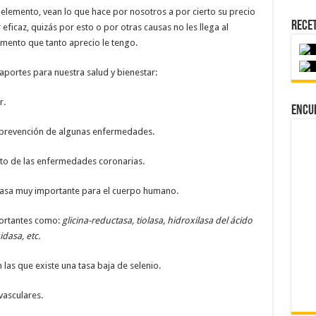
oelemento, vean lo que hace por nosotros a por cierto su precio
Rece
icaz, quizás por esto o por otras causas no les llega al
emento que tanto aprecio le tengo.
aportes para nuestra salud y bienestar:
r.
Encu
 prevención de algunas enfermedades.
nto de las enfermedades coronarias.
dasa muy importante para el cuerpo humano.
portantes como:
glicina-reductasa, tiolasa, hidroxilasa del ácido
dasa, etc.
las que existe una tasa baja de selenio.
asculares.